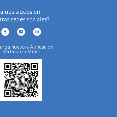
Ya nos sigues en
ras redes sociales?
F
L
I
a
i
n
c
n
s
e
k
t
arga nuestra Aplicación
b
e
a
Serfinanza Móvil
o
d
g
o
i
r
k
n
a
-
m
f