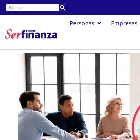
Ir
Buscar
al
Personas
Empresas
contenido