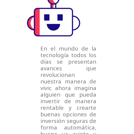
e
t
t
t
b
t
u
a
o
e
b
g
o
r
e
r
k
a
m
En el mundo de la
tecnología todos los
días se presentan
avances que
revolucionan
nuestra manera de
vivir, ahora imagina
alguien que pueda
invertir de manera
rentable y crearte
buenas opciones de
inversión seguras de
forma automática,
bueno ya existe y