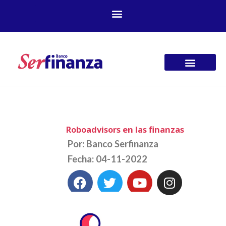
Ir
al
contenido
Roboadvisors en las finanzas
Por: Banco Serfinanza
Fecha: 04-11-2022
F
T
Y
I
a
w
o
n
c
i
u
s