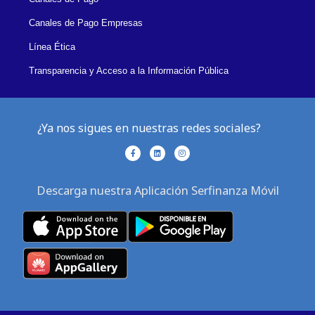
Canales de Pago Empresas
Línea Ética
Transparencia y Acceso a la Información Pública
¿Ya nos sigues en nuestras redes sociales?
F
L
I
a
i
n
c
n
s
e
k
t
b
e
a
Descarga nuestra Aplicación Serfinanza Móvil
o
d
g
o
i
r
k
n
a
-
m
f