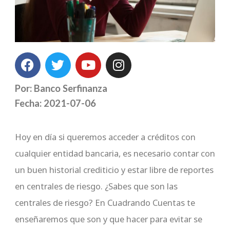
F
T
Y
I
a
w
o
n
c
i
u
s
Por: Banco Serfinanza
e
t
t
t
Fecha: 2021-07-06
b
t
u
a
o
e
b
g
o
r
e
r
Hoy en día si queremos acceder a créditos con
k
a
cualquier entidad bancaria, es necesario contar con
m
un buen historial crediticio y estar libre de reportes
en centrales de riesgo. ¿Sabes que son las
centrales de riesgo? En Cuadrando Cuentas te
enseñaremos que son y que hacer para evitar se