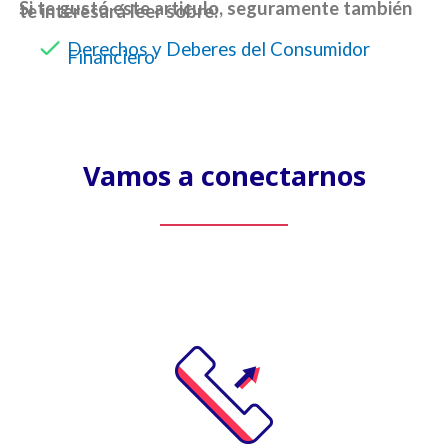
Si te gustó este articulo, seguramente también
te interesará leer sobre:
Derechos y Deberes del Consumidor
Financiero
Vamos a conectarnos