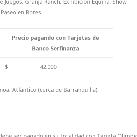
de Juegos, Granja Ranch, Exhibición Equina, Show
 Paseo en Botes.
Precio pagando con Tarjetas de
Banco Serfinanza
$ 42.000
oa, Atlántico (cerca de Barranquilla).
a debe ser pagado en su totalidad con Tarjeta Olímpi