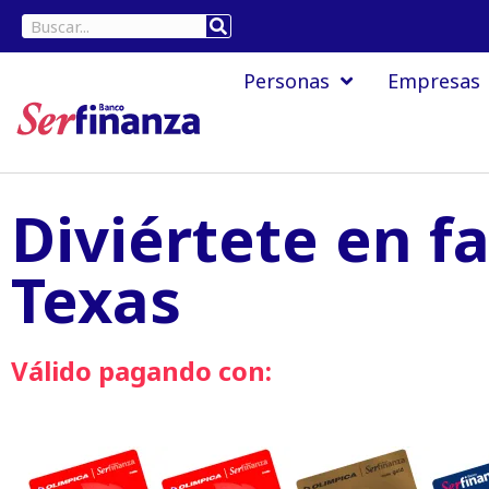
Ir
Buscar
al
Personas
Empresas
contenido
Diviértete en f
Texas
Válido pagando con: