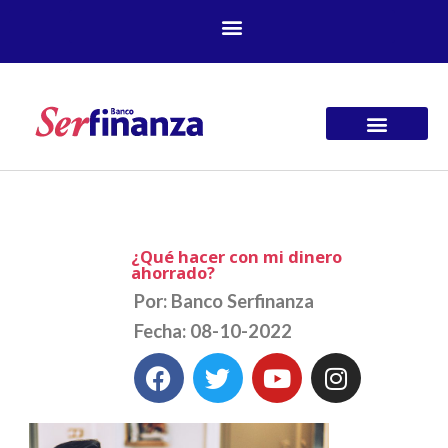
Ir
al
contenido
¿Qué hacer con mi dinero
ahorrado?
Por: Banco Serfinanza
Fecha: 08-10-2022
F
T
Y
I
a
w
o
n
c
i
u
s