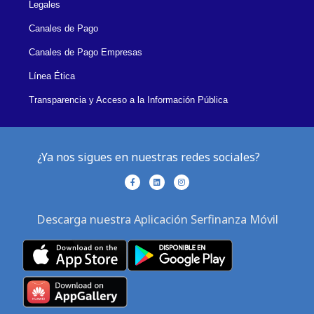
Legales
Canales de Pago
Canales de Pago Empresas
Línea Ética
Transparencia y Acceso a la Información Pública
¿Ya nos sigues en nuestras redes sociales?
F
L
I
a
i
n
c
n
s
e
k
t
b
e
a
Descarga nuestra Aplicación Serfinanza Móvil
o
d
g
o
i
r
k
n
a
-
m
f