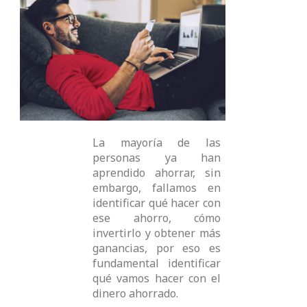
e
t
t
t
b
t
u
a
o
e
b
g
o
r
e
r
k
a
m
La mayoría de las
personas ya han
aprendido ahorrar, sin
embargo, fallamos en
identificar qué hacer con
ese ahorro, cómo
invertirlo y obtener más
ganancias, por eso es
fundamental identificar
qué vamos hacer con el
dinero ahorrado.