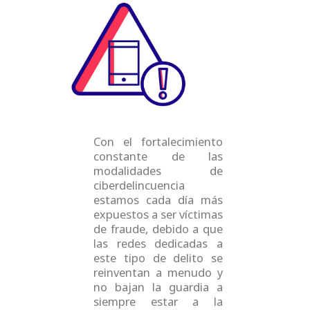
e
k
t
t
b
e
u
a
o
d
b
g
o
i
e
r
k
n
a
m
Con el fortalecimiento
constante de las
modalidades de
ciberdelincuencia
estamos cada día más
expuestos a ser víctimas
de fraude, debido a que
las redes dedicadas a
este tipo de delito se
reinventan a menudo y
no bajan la guardia a
siempre estar a la