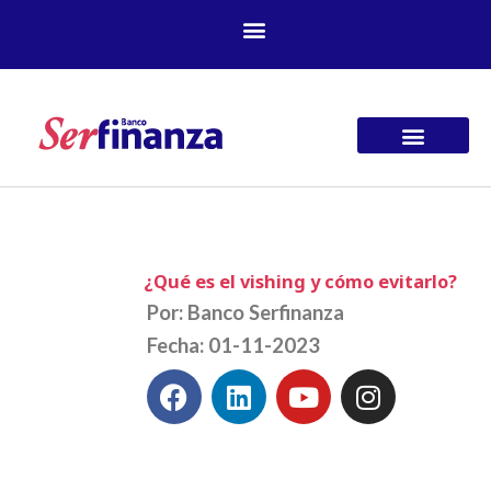
Ir
al
contenido
¿Qué es el vishing y cómo evitarlo?
Por: Banco Serfinanza
Fecha: 01-11-2023
F
L
Y
I
a
i
o
n
c
n
u
s