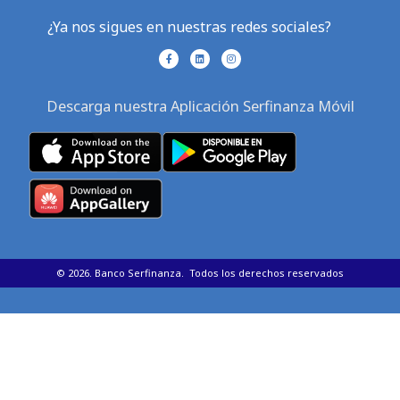
¿Ya nos sigues en nuestras redes sociales?
F
L
I
a
i
n
c
n
s
e
k
t
b
e
a
Descarga nuestra Aplicación Serfinanza Móvil
o
d
g
o
i
r
k
n
a
-
m
f
©
2026
. Banco Serfinanza. Todos los derechos reservados