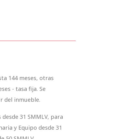
sta 144 meses, otras
es - tasa fija. Se
or del inmueble.
s desde 31 SMMLV, para
naria y Equipo desde 31
de 50 SMMLV.