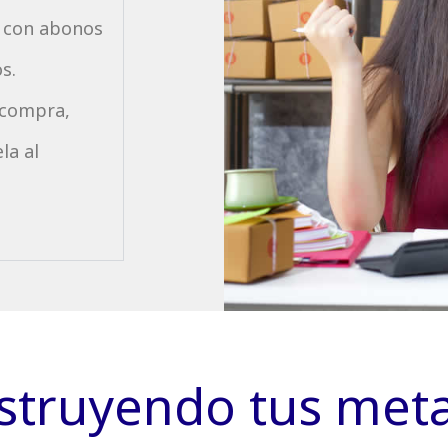
, con abonos
s.
 compra,
la al
struyendo tus met