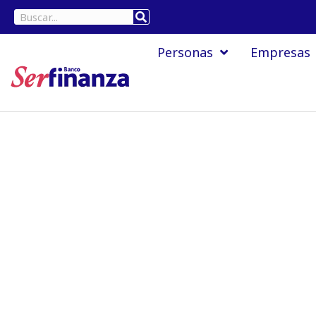
Ir
Buscar
al
Personas
Empresas
contenido