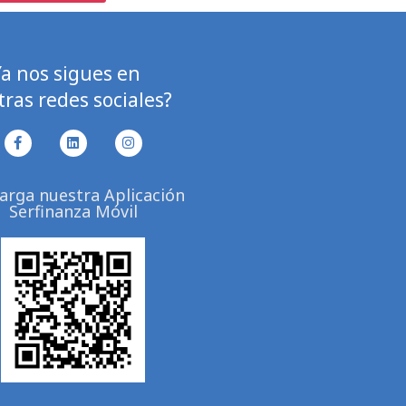
Ya nos sigues en
ras redes sociales?
F
L
I
a
i
n
c
n
s
e
k
t
arga nuestra Aplicación
b
e
a
Serfinanza Móvil
o
d
g
o
i
r
k
n
a
-
m
f