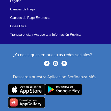
Legales
Canales de Pago
Canales de Pago Empresas
Línea Ética
Transparencia y Acceso a la Información Pública
¿Ya nos sigues en nuestras redes sociales?
F
L
I
a
i
n
c
n
s
e
k
t
b
e
a
Descarga nuestra Aplicación Serfinanza Móvil
o
d
g
o
i
r
k
n
a
-
m
f