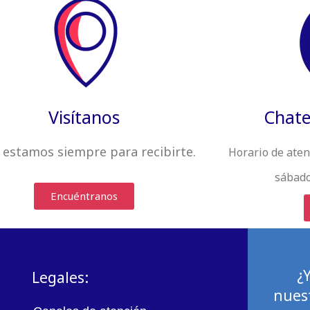
Visítanos
Chate
 estamos siempre
para recibirte
.
Horario de aten
sábado
Encuéntranos
¿
Legales:
nuest