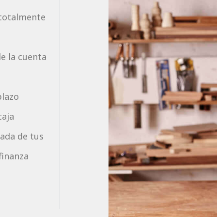
 totalmente
de la cuenta
plazo
caja
lada de tus
finanza