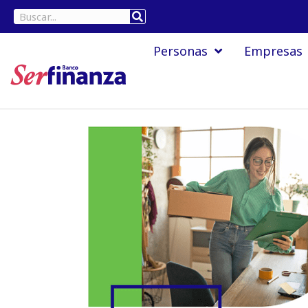
Ir
Buscar
al
Personas
Empresas
contenido