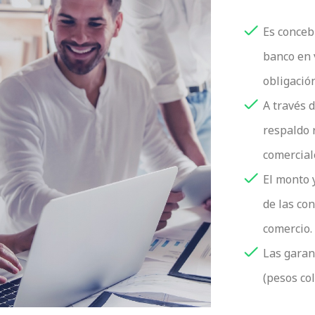
Es conceb
banco en 
obligació
A través 
respaldo 
comercial
El monto 
de las co
comercio.
Las garan
(pesos co