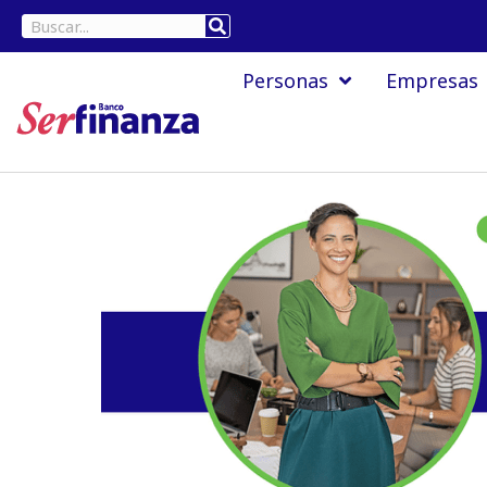
Ir
Buscar
al
Personas
Empresas
contenido