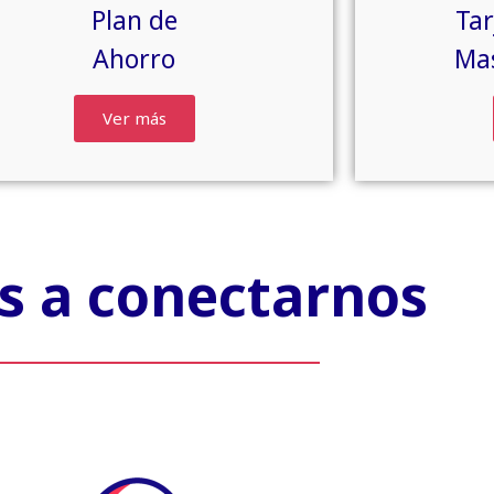
Plan de
Tar
Ahorro
Ma
Ver más
 a conectarnos