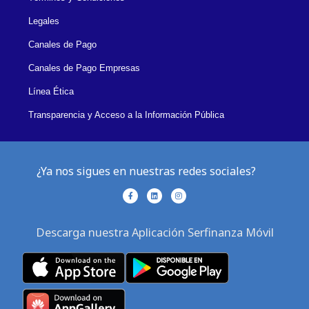
Legales
Canales de Pago
Canales de Pago Empresas
Línea Ética
Transparencia y Acceso a la Información Pública
¿Ya nos sigues en nuestras redes sociales?
F
L
I
a
i
n
c
n
s
e
k
t
b
e
a
Descarga nuestra Aplicación Serfinanza Móvil
o
d
g
o
i
r
k
n
a
-
m
f