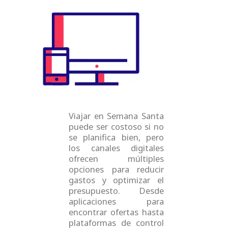
a
i
o
n
c
n
u
s
e
k
t
t
b
e
u
a
o
d
b
g
o
i
e
r
k
n
a
m
Viajar en Semana Santa
puede ser costoso si no
se planifica bien, pero
los canales digitales
ofrecen múltiples
opciones para reducir
gastos y optimizar el
presupuesto. Desde
aplicaciones para
encontrar ofertas hasta
plataformas de control