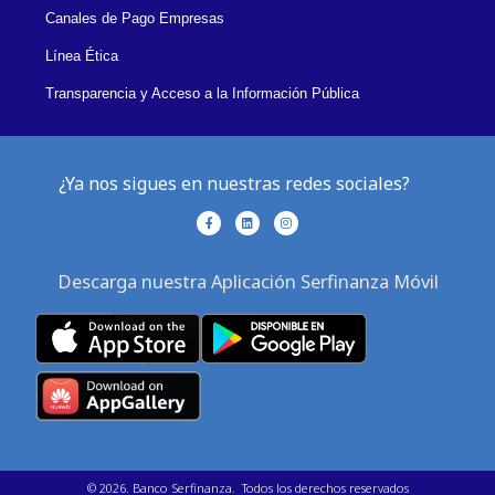
Canales de Pago Empresas
Línea Ética
Transparencia y Acceso a la Información Pública
¿Ya nos sigues en nuestras redes sociales?
F
L
I
a
i
n
c
n
s
e
k
t
b
e
a
Descarga nuestra Aplicación Serfinanza Móvil
o
d
g
o
i
r
k
n
a
-
m
f
©
2026
. Banco Serfinanza. Todos los derechos reservados