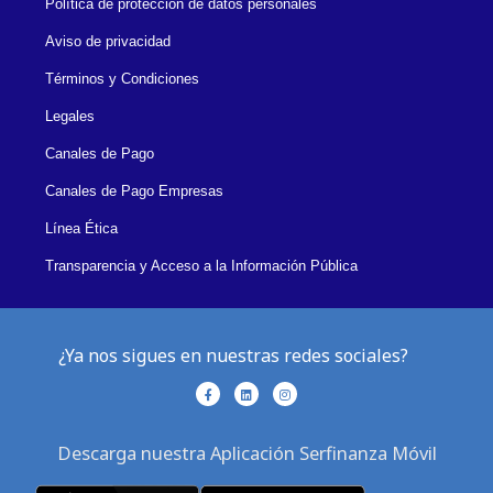
Política de protección de datos personales
Aviso de privacidad
Términos y Condiciones
Legales
Canales de Pago
Canales de Pago Empresas
Línea Ética
Transparencia y Acceso a la Información Pública
¿Ya nos sigues en nuestras redes sociales?
F
L
I
a
i
n
c
n
s
e
k
t
b
e
a
Descarga nuestra Aplicación Serfinanza Móvil
o
d
g
o
i
r
k
n
a
-
m