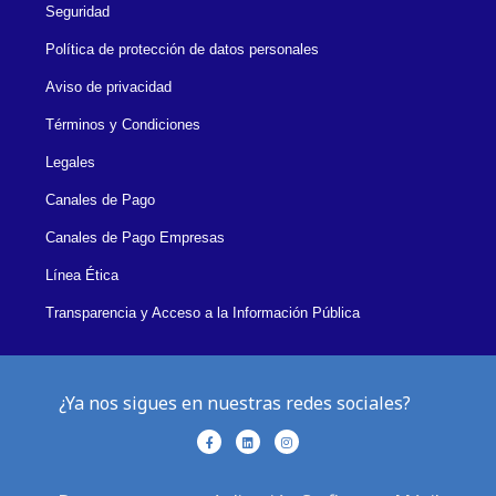
Seguridad
Política de protección de datos personales
Aviso de privacidad
Términos y Condiciones
Legales
Canales de Pago
Canales de Pago Empresas
Línea Ética
Transparencia y Acceso a la Información Pública
¿Ya nos sigues en nuestras redes sociales?
F
L
I
a
i
n
c
n
s
e
k
t
b
e
a