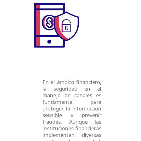
c
n
u
s
e
k
t
t
b
e
u
a
o
d
b
g
o
i
e
r
k
n
a
m
En el ámbito financiero,
la seguridad en el
manejo de canales es
fundamental para
proteger la información
sensible y prevenir
fraudes. Aunque las
instituciones financieras
implementan diversas