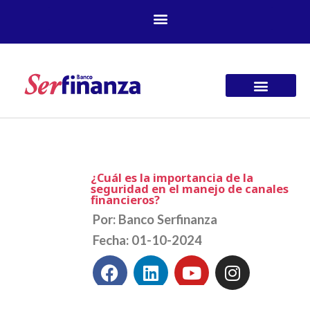
Ir
al
contenido
¿Cuál es la importancia de la
seguridad en el manejo de canales
financieros?
Por: Banco Serfinanza
Fecha: 01-10-2024
F
L
Y
I
a
i
o
n