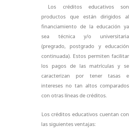
c
i
u
s
Los créditos educativos son
e
t
t
t
productos que están dirigidos al
b
t
u
a
financiamiento de la educación ya
o
e
b
g
sea técnica y/o universitaria
o
r
e
r
k
a
(pregrado, postgrado y educación
m
continuada). Estos permiten facilitar
los pagos de las matrículas y se
caracterizan por tener tasas e
intereses no tan altos comparados
con otras líneas de créditos.
Los créditos educativos cuentan con
las siguientes ventajas: