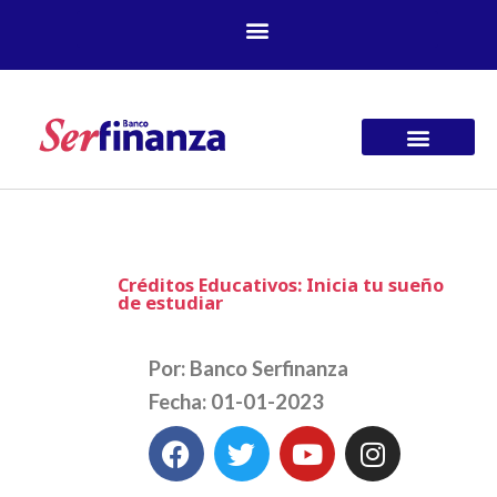
Ir
al
contenido
Créditos Educativos: Inicia tu sueño
de estudiar
Por: Banco Serfinanza
Fecha: 01-01-2023
F
T
Y
I
a
w
o
n