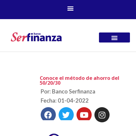
Ir
al
contenido
Conoce el método de ahorro del
50/20/30
Por: Banco Serfinanza
Fecha: 01-04-2022
F
T
Y
I
a
w
o
n
c
i
u
s