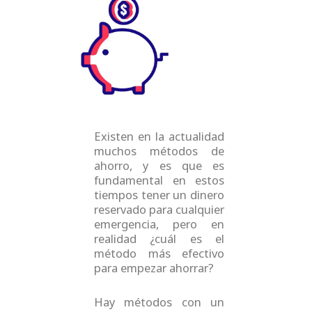
e
t
t
t
b
t
u
a
o
e
b
g
o
r
e
r
k
a
m
Existen en la actualidad
muchos métodos de
ahorro, y es que es
fundamental en estos
tiempos tener un dinero
reservado para cualquier
emergencia, pero en
realidad ¿cuál es el
método más efectivo
para empezar ahorrar?
Hay métodos con un