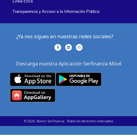
Línea Ética
Transparencia y Acceso a la Información Pública
¿Ya nos sigues en nuestras redes sociales?
F
L
I
a
i
n
c
n
s
e
k
t
b
e
a
Descarga nuestra Aplicación Serfinanza Móvil
o
d
g
o
i
r
k
n
a
-
m
f
©
2026
. Banco Serfinanza. Todos los derechos reservados