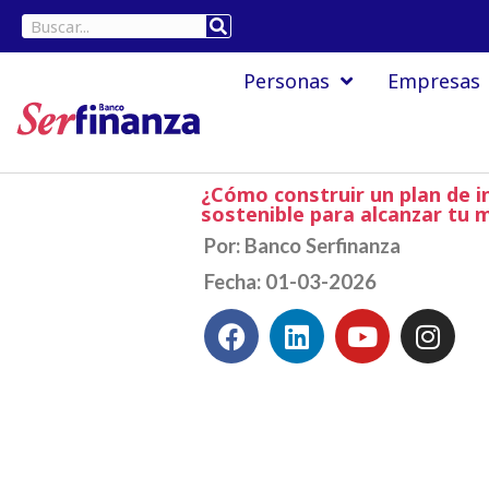
Ir
Buscar
al
Personas
Empresas
contenido
¿Cómo construir un plan de i
sostenible para alcanzar tu 
Por: Banco Serfinanza
Fecha: 01-03-2026
F
L
Y
I
a
i
o
n
c
n
u
s
e
k
t
t
b
e
u
a
o
d
b
g