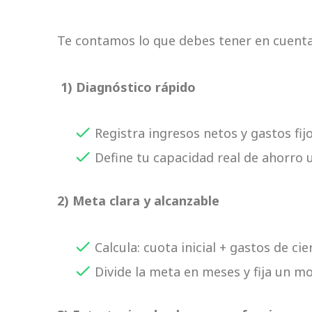
o
i
e
r
k
n
a
Te contamos lo que debes tener en cuenta
m
1) Diagnóstico rápido
Registra ingresos netos y gastos fijo
Define tu capacidad real de ahorro 
2) Meta clara y alcanzable
Calcula: cuota inicial + gastos de c
Divide la meta en meses y fija un 