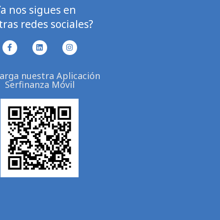
Ya nos sigues en
ras redes sociales?
F
L
I
a
i
n
c
n
s
e
k
t
arga nuestra Aplicación
b
e
a
Serfinanza Móvil
o
d
g
o
i
r
k
n
a
-
m
f