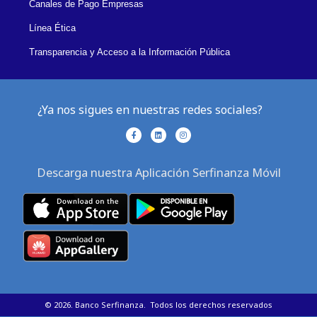
Canales de Pago Empresas
Línea Ética
Transparencia y Acceso a la Información Pública
¿Ya nos sigues en nuestras redes sociales?
F
L
I
a
i
n
c
n
s
e
k
t
b
e
a
Descarga nuestra Aplicación Serfinanza Móvil
o
d
g
o
i
r
k
n
a
-
m
f
©
2026
. Banco Serfinanza. Todos los derechos reservados