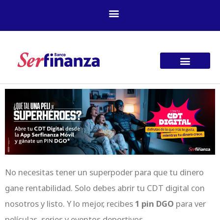
Ir
al
contenido
No necesitas tener un superpoder para que tu dinero
gane rentabilidad. Solo debes abrir tu CDT digital con
nosotros y listo. Y lo mejor, recibes
1 pin DGO
para ver
películas, series y eventos deportivos.