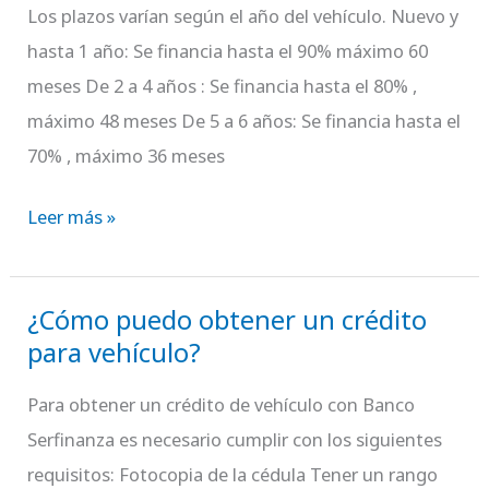
los
Los plazos varían según el año del vehículo. Nuevo y
plazos
hasta 1 año: Se financia hasta el 90% máximo 60
del
meses De 2 a 4 años : Se financia hasta el 80% ,
Crédito
máximo 48 meses De 5 a 6 años: Se financia hasta el
para
70% , máximo 36 meses
Vehículo?
Leer más »
¿Cómo puedo obtener un crédito
¿Cómo
para vehículo?
puedo
obtener
Para obtener un crédito de vehículo con Banco
un
Serfinanza es necesario cumplir con los siguientes
crédito
requisitos: Fotocopia de la cédula Tener un rango