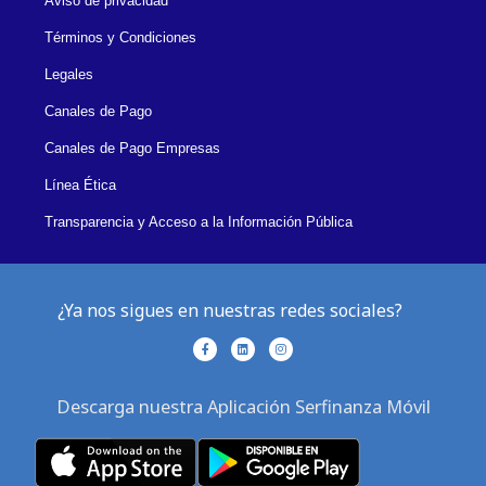
Aviso de privacidad
Términos y Condiciones
Legales
Canales de Pago
Canales de Pago Empresas
Línea Ética
Transparencia y Acceso a la Información Pública
¿Ya nos sigues en nuestras redes sociales?
F
L
I
a
i
n
c
n
s
e
k
t
b
e
a
Descarga nuestra Aplicación Serfinanza Móvil
o
d
g
o
i
r
k
n
a
-
m
f