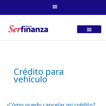
Ir
al
contenido
Crédito para
vehículo
¿Cómo puedo cancelar mi crédito?
¿Cómo