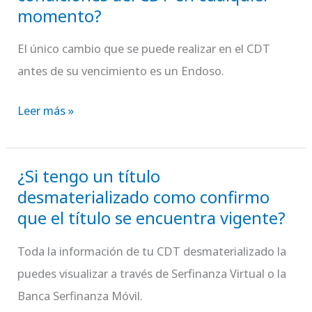
momento?
cambios
en
El único cambio que se puede realizar en el CDT
las
antes de su vencimiento es un Endoso.
condiciones
del
Leer más »
CDT
en
¿Si tengo un título
cualquier
¿Si
desmaterializado como confirmo
momento?
tengo
que el título se encuentra vigente?
un
título
Toda la información de tu CDT desmaterializado la
desmaterializado
puedes visualizar a través de Serfinanza Virtual o la
como
Banca Serfinanza Móvil.
confirmo