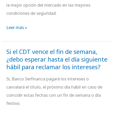
de
la mejor opción del mercado en las mejores
interés
condiciones de seguridad.
de
los
Leer más »
CDT?
Si el CDT vence el fin de semana,
Si
¿debo esperar hasta el día siguiente
el
hábil para reclamar los intereses?
CDT
vence
Si, Banco Serfinanza pagará los intereses o
el
cancelará el título, el próximo día hábil en caso de
fin
coincidir estas fechas con un fin de semana o día
de
festivo.
semana,