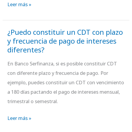
¿debo
Leer más »
esperar
hasta
¿Puedo constituir un CDT con plazo
el
¿Puedo
y frecuencia de pago de intereses
día
constituir
diferentes?
siguiente
un
hábil
CDT
En Banco Serfinanza, si es posible constituir CDT
para
con
con diferente plazo y frecuencia de pago. Por
reclamar
plazo
ejemplo, puedes constituir un CDT con vencimiento
los
y
a 180 días pactando el pago de intereses mensual,
intereses?
frecuencia
trimestral o semestral.
de
pago
Leer más »
de