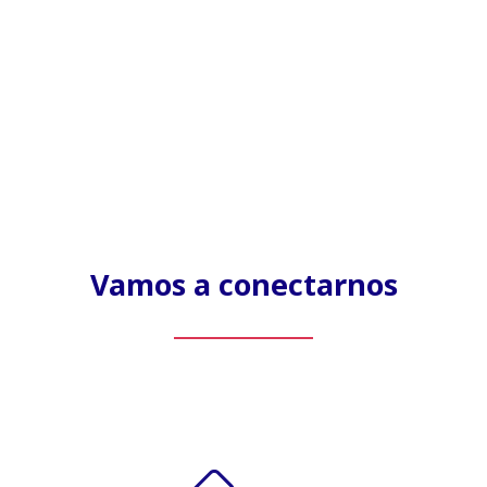
intereses
diferentes?
Vamos a conectarnos