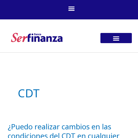
Ir
al
contenido
CDT
¿Puedo realizar cambios en las
¿Puedo
condiciones del CDT en cualquier
realizar