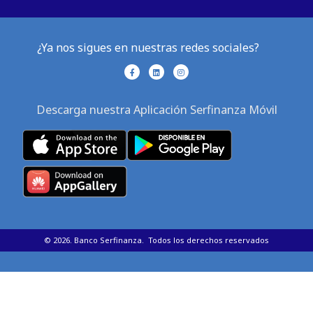
¿Ya nos sigues en nuestras redes sociales?
F
L
I
a
i
n
c
n
s
e
k
t
b
e
a
Descarga nuestra Aplicación Serfinanza Móvil
o
d
g
o
i
r
k
n
a
-
m
f
©
2026
. Banco Serfinanza. Todos los derechos reservados