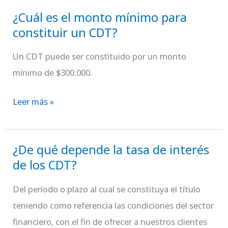
¿Cuál es el monto mínimo para
reexpedición
¿Cuál
constituir un CDT?
o
es
reimpresión?
el
Un CDT puede ser constituido por un monto
monto
mínimo de $300.000.
mínimo
para
Leer más »
constituir
un
CDT?
¿De qué depende la tasa de interés
¿De
de los CDT?
qué
depende
Del período o plazo al cual se constituya el título
la
teniendo como referencia las condiciones del sector
tasa
financiero, con el fin de ofrecer a nuestros clientes