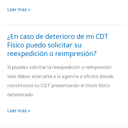
que
Leer más »
el
título
¿En caso de deterioro de mi CDT
se
¿En
Físico puedo solicitar su
encuentra
caso
reexpedición o reimpresión?
vigente?
de
deterioro
Si puedes solicitar la reexpedición o reimpresión
de
solo debes acercarte a la agencia u oficina donde
mi
constituiste tu CDT presentando el título físico
CDT
deteriorado.
Físico
puedo
Leer más »
solicitar
su